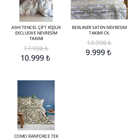
ASHI TENCEL ÇİFT KİŞİLİK
BERLINER SATEN NEVRESIM
EXCLUSIVE NEVRESİM
TAKIMI CK.
TAKIMI
13.998
₺
17.998
₺
9.999
₺
10.999
₺
COMO RANFORCE TEK