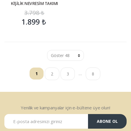
KİŞİLİK NEVRESİM TAKIMI
3.798
₺
1.899
₺
…
1
2
3
8
Yenilik ve kampanyalar için e-bültene üye olun!
ABONE OL