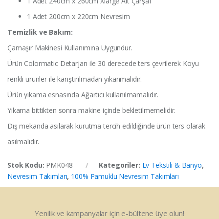
1 Adet 240cm x 260cm Xlarge Alt Çarşaf
1 Adet 200cm x 220cm Nevresim
Temizlik ve Bakım:
Çamaşır Makinesi Kullanımına Uygundur.
Ürün Colormatic Detarjan ile 30 derecede ters çevrilerek Koyu
renkli ürünler ile karıştırılmadan yıkanmalıdır.
Ürün yıkama esnasında Ağartıcı kullanılmamalıdır.
Yıkama bittikten sonra makine içinde bekletilmemelidir.
Dış mekanda asılarak kurutma tercih edildiğinde ürün ters olarak
asılmalıdır.
Stok Kodu:
PMK048
Kategoriler:
Ev Tekstili & Banyo
,
Nevresim Takımları
,
100% Pamuklu Nevresim Takımları
Yenilik ve kampanyalar için e-bültene üye olun!