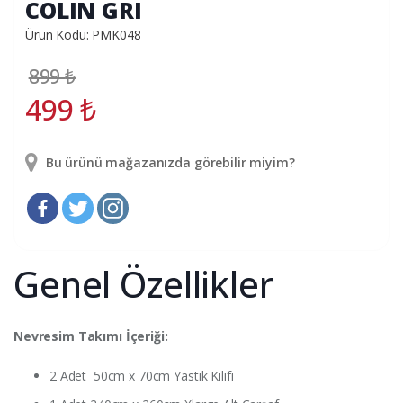
COLIN GRI
Ürün Kodu: PMK048
899
₺
499
₺
Bu ürünü mağazanızda görebilir miyim?
Genel Özellikler
Nevresim Takımı İçeriği:
2 Adet 50cm x 70cm Yastık Kılıfı