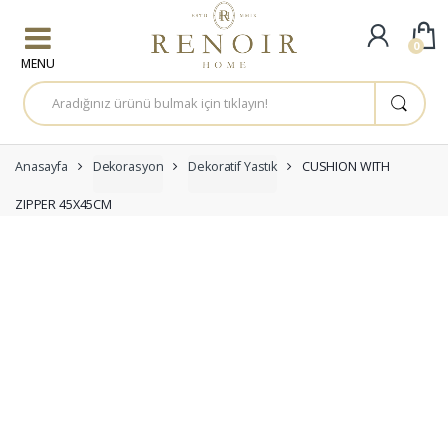
Skip to navigation
Skip to content
0
A
r
a
m
a
:
Anasayfa
Dekorasyon
Dekoratif Yastık
CUSHION WITH
ZIPPER 45X45CM