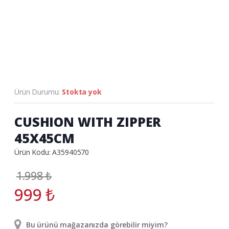
Ürün Durumu:
Stokta yok
CUSHION WITH ZIPPER
45X45CM
Ürün Kodu: A35940570
1.998
₺
999
₺
Bu ürünü mağazanızda görebilir miyim?