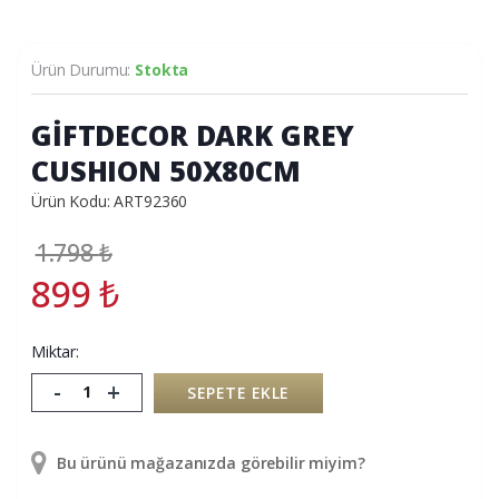
Ürün Durumu:
Stokta
GİFTDECOR DARK GREY
CUSHION 50X80CM
Ürün Kodu: ART92360
1.798
₺
899
₺
Miktar:
-
+
SEPETE EKLE
Bu ürünü mağazanızda görebilir miyim?