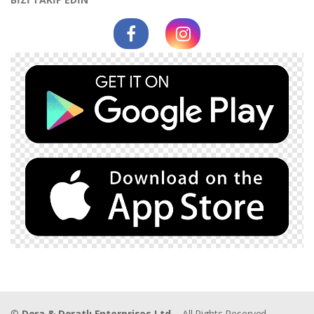
©
Dora & Doratlı Enterprises Ltd.
- All Rights Reserved