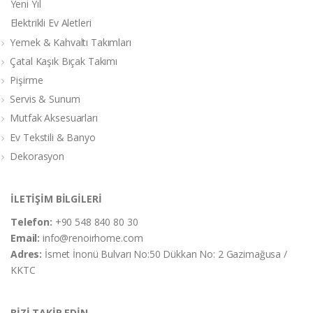
Yeni Yıl
Elektrikli Ev Aletleri
Yemek & Kahvaltı Takımları
Çatal Kaşık Bıçak Takımı
Pişirme
Servis & Sunum
Mutfak Aksesuarları
Ev Tekstili & Banyo
Dekorasyon
İLETİŞİM BİLGİLERİ
Telefon:
+90 548 840 80 30
Email:
info@renoirhome.com
Adres:
İsmet İnonü Bulvarı No:50 Dükkan No: 2 Gazimağusa /
KKTC
BİZİ TAKİP EDİN