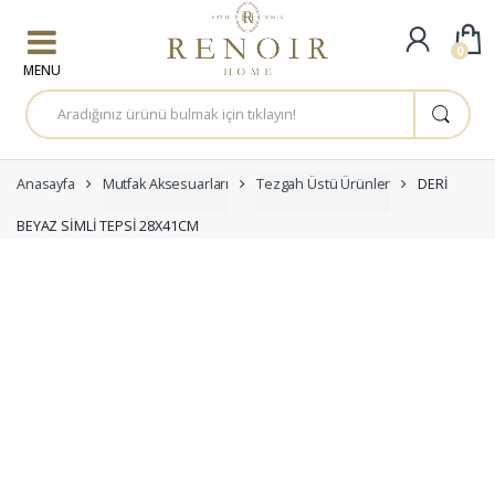
Skip to navigation
Skip to content
0
A
r
a
m
a
:
Anasayfa
Mutfak Aksesuarları
Tezgah Üstü Ürünler
DERİ
BEYAZ SİMLİ TEPSİ 28X41CM