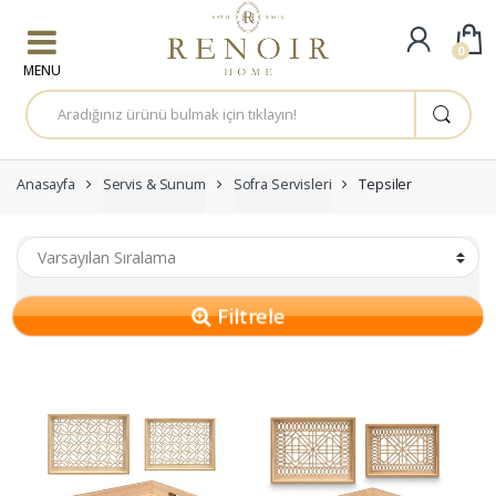
Skip to navigation
Skip to content
0
A
r
a
m
a
:
Anasayfa
Servis & Sunum
Sofra Servisleri
Tepsiler
Filtrele