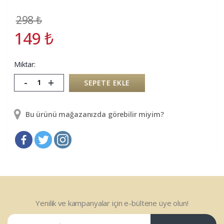
298
₺
149
₺
Miktar:
-
+
SEPETE EKLE
Bu ürünü mağazanızda görebilir miyim?
Yenilik ve kampanyalar için e-bültene üye olun!