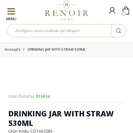
Skip to navigation
Skip to content
0
A
r
a
m
a
:
Anasayfa
DRINKING JAR WITH STRAW 530ML
Ürün Durumu:
Stokta
DRINKING JAR WITH STRAW
530ML
Ürün Kodu: CD1003280