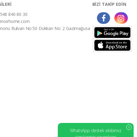
GİLERİ
BİZİ TAKİP EDİN
548 840 80 30
enoirhome.com
İnonü Bulvarı No:50 Dükkan No: 2 Gazimağusa
X
WhatsApp destek ekibimiz
sorularınızı cevaplıyor.