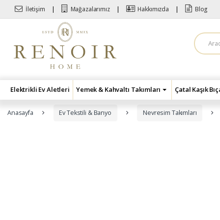
Skip to navigation
Skip to content
İletişim
Mağazalarımız
Hakkımızda
Blog
A
r
a
m
a
:
Elektrikli Ev Aletleri
Yemek & Kahvaltı Takımları
Çatal Kaşık Bı
Anasayfa
Ev Tekstili & Banyo
Nevresim Takımları