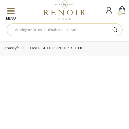
Skip to navigation
Skip to content
0
A
r
a
m
a
:
Anasayfa
FLOWER GLITTER ON CLIP RED 11C