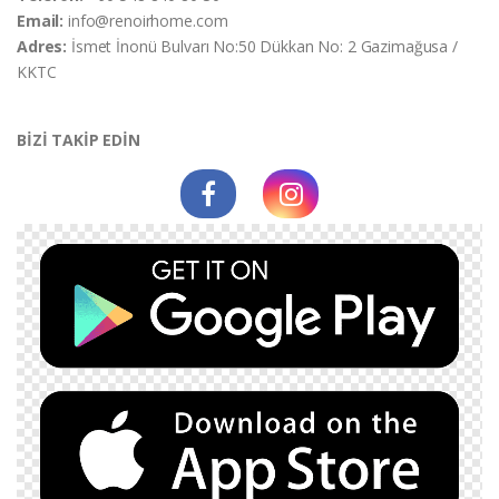
Email:
info@renoirhome.com
Adres:
İsmet İnonü Bulvarı No:50 Dükkan No: 2 Gazimağusa /
KKTC
BİZİ TAKİP EDİN