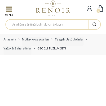
Skip to navigation
Skip to content
0
A
r
a
m
a
:
Anasayfa
Mutfak Aksesuarları
Tezgah Üstü Ürünler
Yağlık & Baharatlıklar
GEO 2Lİ TUZLUK SETİ