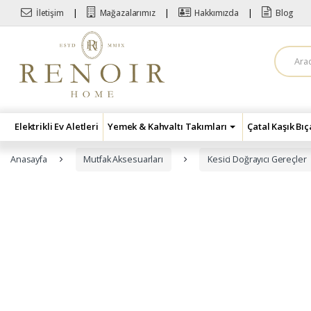
Skip to navigation
Skip to content
İletişim
Mağazalarımız
Hakkımızda
Blog
A
r
a
m
a
:
Elektrikli Ev Aletleri
Yemek & Kahvaltı Takımları
Çatal Kaşık Bı
Anasayfa
Mutfak Aksesuarları
Kesici Doğrayıcı Gereçler