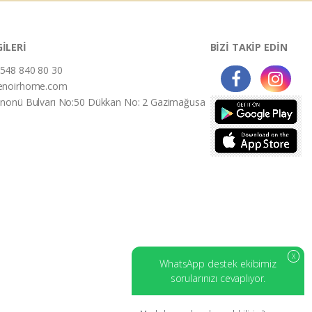
GİLERİ
BİZİ TAKİP EDİN
548 840 80 30
enoirhome.com
İnonü Bulvarı No:50 Dükkan No: 2 Gazimağusa
X
WhatsApp destek ekibimiz
sorularınızı cevaplıyor.