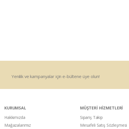
Yenilik ve kampanyalar için e-bültene üye olun!
KURUMSAL
MÜŞTERİ HİZMETLERİ
Hakkımızda
Sipariş Takip
Mağazalarımız
Mesafeli Satış Sözleşmesi