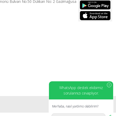
İnonü Bulvarı No:50 Dükkan No: 2 Gazimağusa
X
WhatsApp destek ekibimiz
sorularınızı cevaplıyor.
Merhaba, nasıl yardımcı olabilirim?