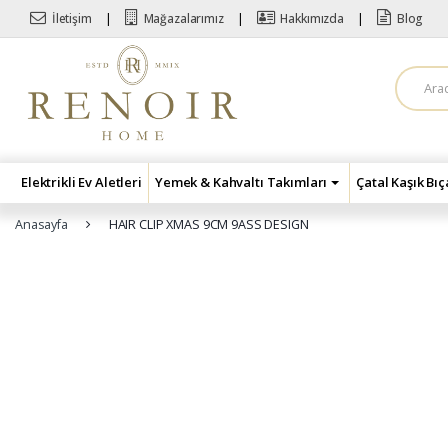
Skip to navigation
Skip to content
İletişim
Mağazalarımız
Hakkımızda
Blog
A
r
a
m
a
:
Elektrikli Ev Aletleri
Yemek & Kahvaltı Takımları
Çatal Kaşık Bı
Anasayfa
HAIR CLIP XMAS 9CM 9ASS DESIGN