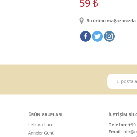
59
₺
Bu ürünü mağazanızda g
ÜRÜN GRUPLARI
İLETİŞİM BİL
Lefkara Lace
Telefon:
+90 
Email:
info@r
Anneler Günü