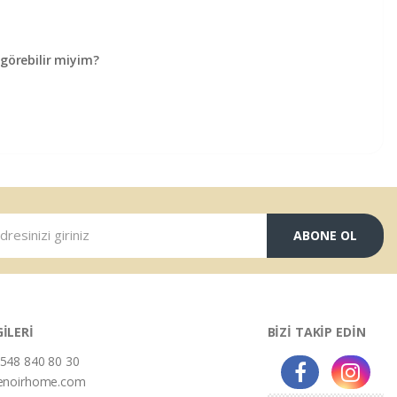
örebilir miyim?
ABONE OL
GİLERİ
BİZİ TAKİP EDİN
548 840 80 30
enoirhome.com