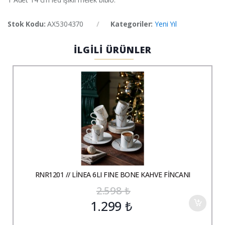
Stok Kodu:
AX5304370
Kategoriler:
Yeni Yıl
İLGİLİ ÜRÜNLER
RNR1201 // LİNEA 6LI FINE BONE KAHVE FİNCANI
2.598
₺
1.299
₺