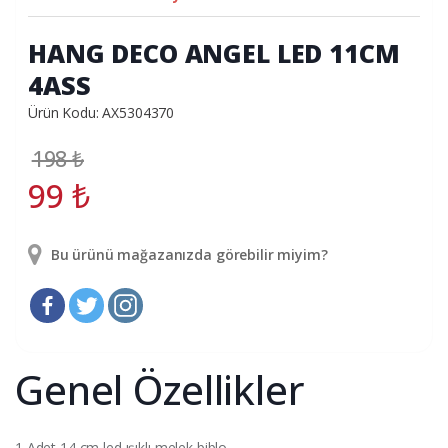
HANG DECO ANGEL LED 11CM
4ASS
Ürün Kodu: AX5304370
198
₺
99
₺
Bu ürünü mağazanızda görebilir miyim?
Genel Özellikler
1 Adet 14 cm led ışıklı melek biblo.