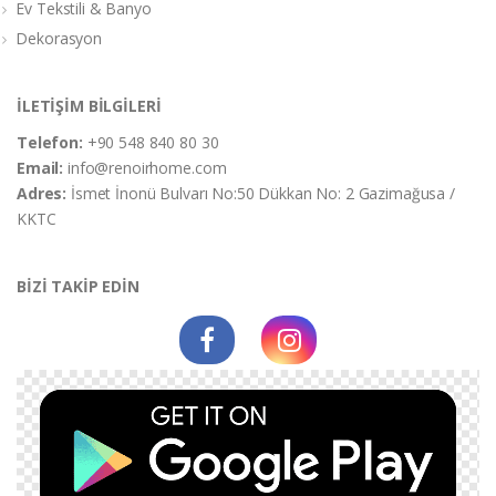
Ev Tekstili & Banyo
Dekorasyon
İLETİŞİM BİLGİLERİ
Telefon:
+90 548 840 80 30
Email:
info@renoirhome.com
Adres:
İsmet İnonü Bulvarı No:50 Dükkan No: 2 Gazimağusa /
KKTC
BİZİ TAKİP EDİN