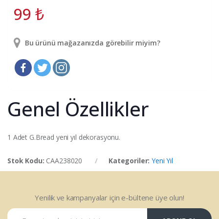
99
₺
Bu ürünü mağazanızda görebilir miyim?
Genel Özellikler
1 Adet G.Bread yeni yıl dekorasyonu.
Stok Kodu:
CAA238020
Kategoriler:
Yeni Yıl
Yenilik ve kampanyalar için e-bültene üye olun!