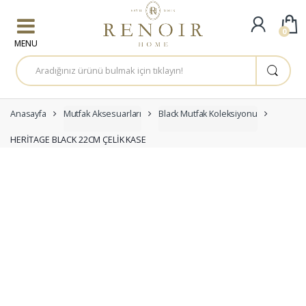
Skip to navigation
Skip to content
0
A
r
a
m
a
:
Anasayfa
Mutfak Aksesuarları
Black Mutfak Koleksiyonu
HERİTAGE BLACK 22CM ÇELİK KASE