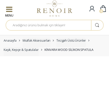
Skip to navigation
Skip to content
0
A
r
a
m
a
:
Anasayfa
Mutfak Aksesuarları
Tezgah Üstü Ürünler
Kaşık, Kepçe & Spatulalar
KİNVARA WOOD SİLİKON SPATULA