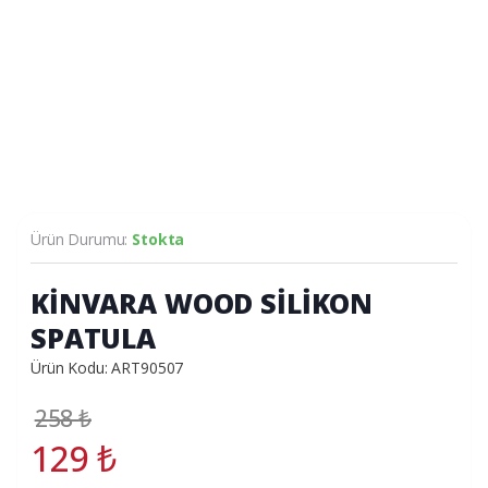
Ürün Durumu:
Stokta
KİNVARA WOOD SİLİKON
SPATULA
Ürün Kodu: ART90507
258
₺
129
₺