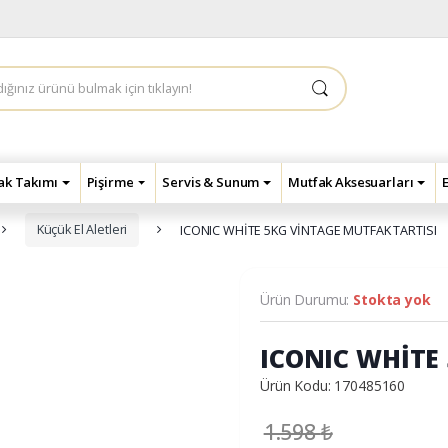
çak Takımı
Pişirme
Servis & Sunum
Mutfak Aksesuarları
Küçük El Aletleri
ICONIC WHİTE 5KG VİNTAGE MUTFAK TARTISI
Ürün Durumu:
Stokta yok
ICONIC WHİTE
Ürün Kodu: 170485160
1.598
₺