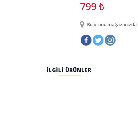
799
₺
Bu ürünü mağazanızda g
İLGİLİ ÜRÜNLER