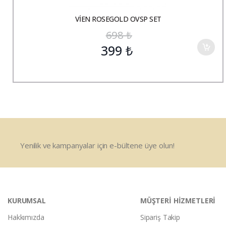
VİEN ROSEGOLD OVSP SET
698
₺
399
₺
Yenilik ve kampanyalar için e-bültene üye olun!
KURUMSAL
MÜŞTERİ HİZMETLERİ
Hakkımızda
Sipariş Takip