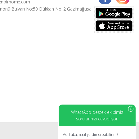
enoirhome.com
İnonü Bulvarı No:50 Dükkan No: 2 Gazimağusa
X
WhatsApp destek ekibimiz
sorularınızı cevaplıyor.
Merhaba, nasıl yardımcı olabilirim?