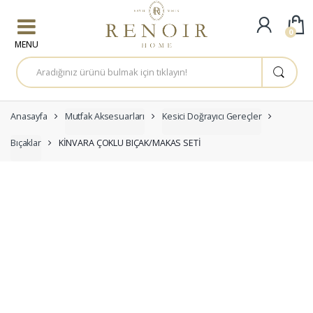
Skip to navigation
Skip to content
0
A
r
a
m
a
:
Anasayfa
Mutfak Aksesuarları
Kesici Doğrayıcı Gereçler
Bıçaklar
KİNVARA ÇOKLU BIÇAK/MAKAS SETİ