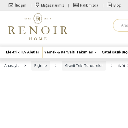
Skip to navigation
Skip to content
İletişim
Mağazalarımız
Hakkımızda
Blog
A
r
a
m
a
:
Elektrikli Ev Aletleri
Yemek & Kahvaltı Takımları
Çatal Kaşık Bı
Anasayfa
Pişirme
Granit Tekli Tencereler
İNDUC