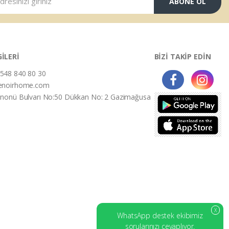
ABONE OL
GİLERİ
BİZİ TAKİP EDİN
548 840 80 30
enoirhome.com
İnonü Bulvarı No:50 Dükkan No: 2 Gazimağusa
X
WhatsApp destek ekibimiz
sorularınızı cevaplıyor.