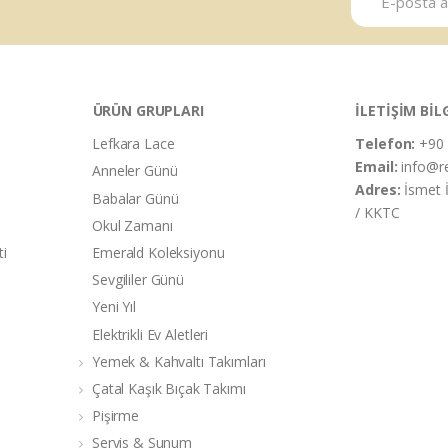
ÜRÜN GRUPLARI
İLETİŞİM BİL
Lefkara Lace
Telefon:
+90 
Email:
info@r
Anneler Günü
Adres:
İsmet 
Babalar Günü
/ KKTC
Okul Zamanı
ti
Emerald Koleksiyonu
Sevgililer Günü
Yeni Yıl
Elektrikli Ev Aletleri
Yemek & Kahvaltı Takımları
Çatal Kaşık Bıçak Takımı
Pişirme
Servis & Sunum