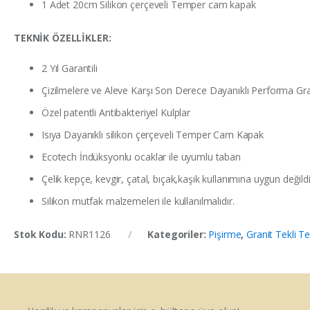
1 Adet 20cm Silikon çerçeveli Temper cam kapak
TEKNİK ÖZELLİKLER:
2 Yıl Garantili
Çizilmelere ve Aleve Karşı Son Derece Dayanıklı Performa Gra
Özel patentli Antibakteriyel Kulplar
Isıya Dayanıklı silikon çerçeveli Temper Cam Kapak
Ecotech İndüksyonlu ocaklar ile uyumlu taban
Çelik kepçe, kevgir, çatal, bıçak,kaşık kullanımına uygun değildi
Silikon mutfak malzemeleri ile kullanılmalıdır.
Stok Kodu:
RNR1126
Kategoriler:
Pişirme
,
Granit Tekli T