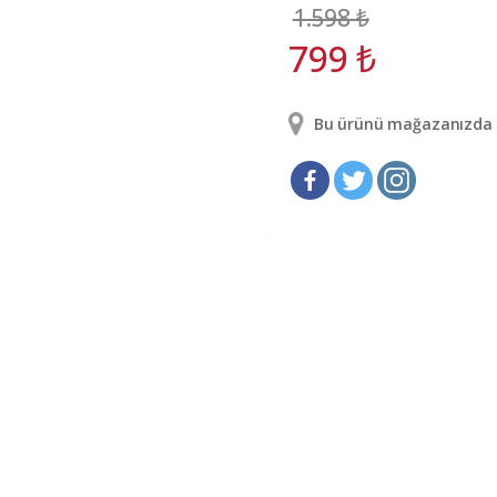
1.598
₺
799
₺
Bu ürünü mağazanızda g