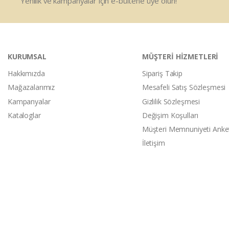
Yenilik ve kampanyalar için e-bültene üye olun!
KURUMSAL
MÜŞTERİ HİZMETLERİ
Hakkımızda
Sipariş Takip
Mağazalarımız
Mesafeli Satış Sözleşmesi
Kampanyalar
Gizlilik Sözleşmesi
Kataloglar
Değişim Koşulları
Müşteri Memnuniyeti Anke
İletişim