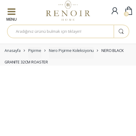
Skip to navigation
Skip to content
0
A
r
a
m
a
:
Anasayfa
Pişirme
Nero Pişirme Koleksiyonu
NERO BLACK
GRANITE 32CM ROASTER