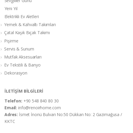
Sevgililer Günü
Yeni Yıl
Elektrikli Ev Aletleri
Yemek & Kahvaltı Takımları
Çatal Kaşık Bıçak Takımı
Pişirme
Servis & Sunum
Mutfak Aksesuarları
Ev Tekstili & Banyo
Dekorasyon
İLETİŞİM BİLGİLERİ
Telefon:
+90 548 840 80 30
Email:
info@renoirhome.com
Adres:
İsmet İnonü Bulvarı No:50 Dükkan No: 2 Gazimağusa /
KKTC