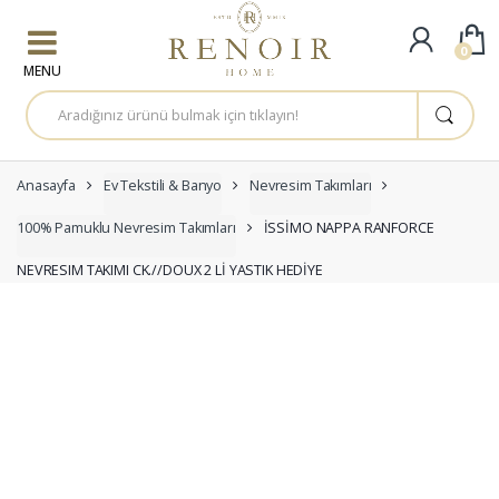
Skip to navigation
Skip to content
0
A
r
a
m
a
:
Anasayfa
Ev Tekstili & Banyo
Nevresim Takımları
100% Pamuklu Nevresim Takımları
İSSİMO NAPPA RANFORCE
NEVRESIM TAKIMI CK.//DOUX 2 Lİ YASTIK HEDİYE