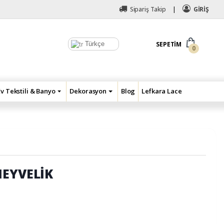
Sipariş Takip
GİRİŞ
Türkçe
SEPETIM
0
Ev Tekstili & Banyo
Dekorasyon
Blog
Lefkara Lace
MEYVELİK