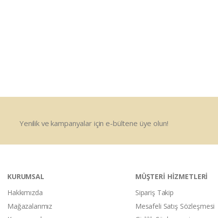
Yenilik ve kampanyalar için e-bültene üye olun!
KURUMSAL
MÜŞTERİ HİZMETLERİ
Hakkımızda
Sipariş Takip
Mağazalarımız
Mesafeli Satış Sözleşmesi