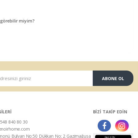
örebilir miyim?
ABONE OL
GİLERİ
BİZİ TAKİP EDİN
548 840 80 30
enoirhome.com
İnonü Bulvarı No:50 Dükkan No: 2 Gazimağusa