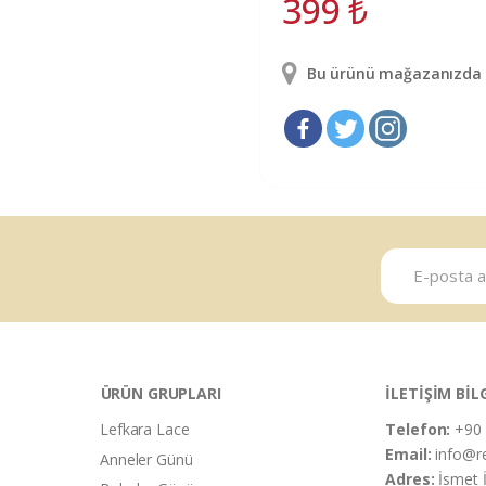
399
₺
Bu ürünü mağazanızda g
ÜRÜN GRUPLARI
İLETİŞİM BİL
Lefkara Lace
Telefon:
+90 
Email:
info@r
Anneler Günü
Adres:
İsmet 