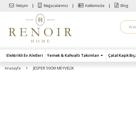
Skip to navigation
Skip to content
İletişim
Mağazalarımız
Hakkımızda
Blog
A
r
a
m
a
:
Elektrikli Ev Aletleri
Yemek & Kahvaltı Takımları
Çatal Kaşık Bı
Anasayfa
JESPER 50CM MEYVELİK