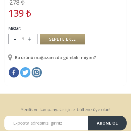
278
₺
139
₺
Miktar:
-
+
SEPETE EKLE
Bu ürünü mağazanızda görebilir miyim?
Yenilik ve kampanyalar için e-bültene üye olun!
ABONE OL