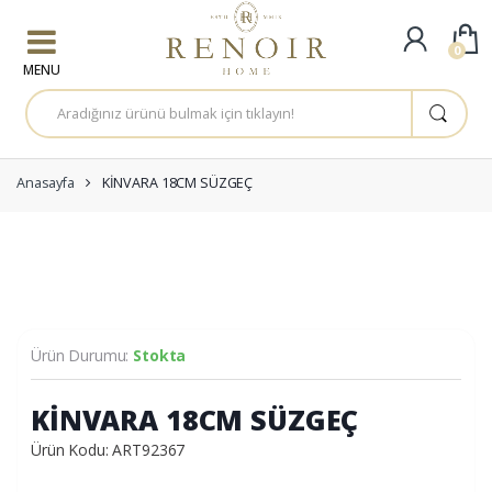
Skip to navigation
Skip to content
0
A
r
a
m
a
:
Anasayfa
KİNVARA 18CM SÜZGEÇ
Ürün Durumu:
Stokta
KİNVARA 18CM SÜZGEÇ
Ürün Kodu: ART92367