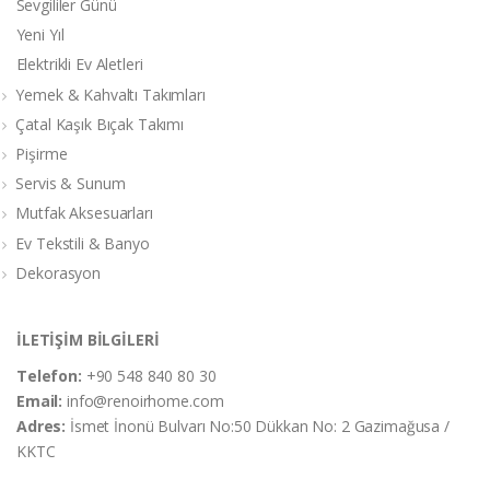
Sevgililer Günü
Yeni Yıl
Elektrikli Ev Aletleri
Yemek & Kahvaltı Takımları
Çatal Kaşık Bıçak Takımı
Pişirme
Servis & Sunum
Mutfak Aksesuarları
Ev Tekstili & Banyo
Dekorasyon
İLETİŞİM BİLGİLERİ
Telefon:
+90 548 840 80 30
Email:
info@renoirhome.com
Adres:
İsmet İnonü Bulvarı No:50 Dükkan No: 2 Gazimağusa /
KKTC