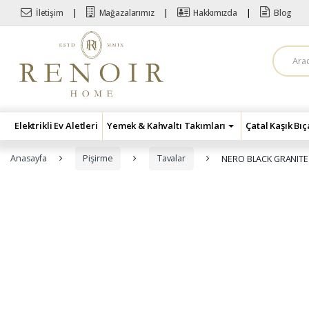
Skip to navigation
Skip to content
İletişim
Mağazalarımız
Hakkımızda
Blog
A
r
a
m
a
:
Elektrikli Ev Aletleri
Yemek & Kahvaltı Takımları
Çatal Kaşık Bı
Anasayfa
Pişirme
Tavalar
NERO BLACK GRANITE