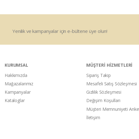
Yenilik ve kampanyalar için e-bültene üye olun!
KURUMSAL
MÜŞTERİ HİZMETLERİ
Hakkımızda
Sipariş Takip
Mağazalarımız
Mesafeli Satış Sözleşmesi
Kampanyalar
Gizlilik Sözleşmesi
Kataloglar
Değişim Koşulları
Müşteri Memnuniyeti Anke
İletişim