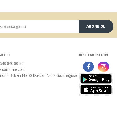
ABONE OL
GİLERİ
BİZİ TAKİP EDİN
548 840 80 30
enoirhome.com
İnonü Bulvarı No:50 Dükkan No: 2 Gazimağusa