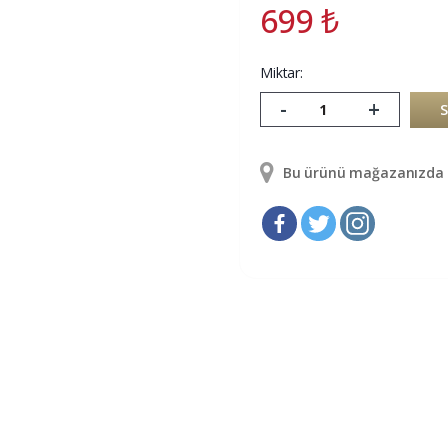
699
₺
Miktar:
-
+
Bu ürünü mağazanızda g