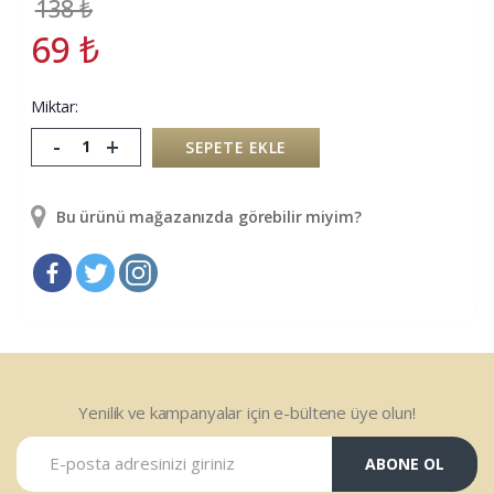
138
₺
69
₺
Miktar:
-
+
SEPETE EKLE
Bu ürünü mağazanızda görebilir miyim?
Yenilik ve kampanyalar için e-bültene üye olun!
ABONE OL