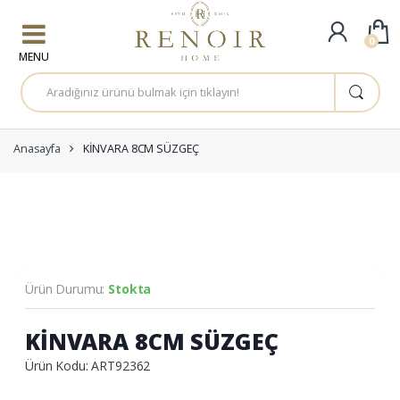
Skip to navigation
Skip to content
0
A
r
a
m
a
:
Anasayfa
KİNVARA 8CM SÜZGEÇ
Ürün Durumu:
Stokta
KİNVARA 8CM SÜZGEÇ
Ürün Kodu: ART92362