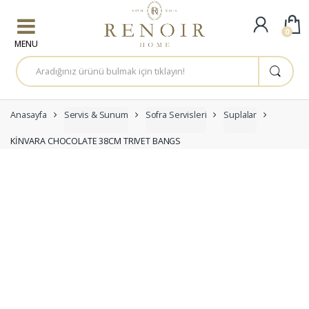
Skip to navigation
Skip to content
0
A
r
a
m
a
:
Anasayfa
Servis & Sunum
Sofra Servisleri
Suplalar
KİNVARA CHOCOLATE 38CM TRIVET BANGS