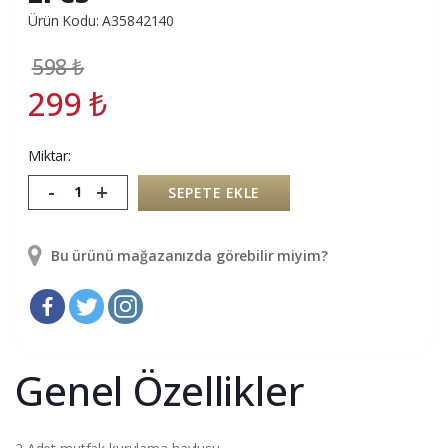
Ürün Kodu: A35842140
598
₺
299
₺
Miktar:
-
+
SEPETE EKLE
Bu ürünü mağazanızda görebilir miyim?
Genel Özellikler