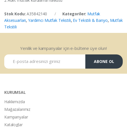
2 Adet mutfak kurulama havlusu
Stok Kodu:
A35842140
Kategoriler:
Mutfak
Aksesuarları
,
Yardımcı Mutfak Tekstili
,
Ev Tekstili & Banyo
,
Mutfak
Tekstili
Yenilik ve kampanyalar için e-bültene üye olun!
ABONE OL
KURUMSAL
Hakkımızda
Mağazalarımız
Kampanyalar
Kataloglar