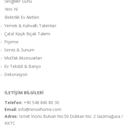
Sevgililer Günü
Yeni Yıl
Elektrikli Ev Aletleri
Yemek & Kahvaltı Takımları
Çatal Kaşık Bıçak Takımı
Pişirme
Servis & Sunum
Mutfak Aksesuarları
Ev Tekstili & Banyo
Dekorasyon
İLETİŞİM BİLGİLERİ
Telefon:
+90 548 840 80 30
Email:
info@renoirhome.com
Adres:
İsmet İnonü Bulvarı No:50 Dükkan No: 2 Gazimağusa /
KKTC