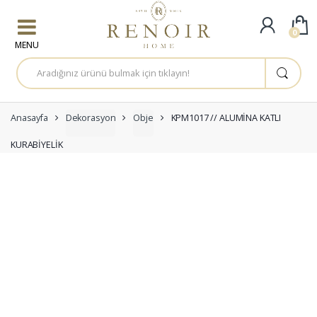
Skip to navigation
Skip to content
0
A
r
a
m
a
:
Anasayfa
Dekorasyon
Obje
KPM1017 // ALUMİNA KATLI
KURABİYELİK