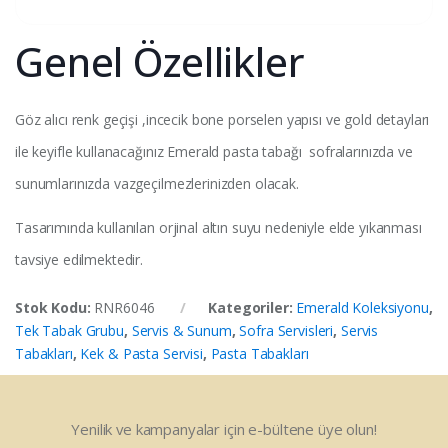
Genel Özellikler
Göz alıcı renk geçişi ,incecik bone porselen yapısı ve gold detayları
ile keyifle kullanacağınız Emerald pasta tabağı sofralarınızda ve
sunumlarınızda vazgeçilmezlerinizden olacak.
Tasarımında kullanılan orjinal altın suyu nedeniyle elde yıkanması
tavsiye edilmektedir.
Stok Kodu:
RNR6046
Kategoriler:
Emerald Koleksiyonu
,
Tek Tabak Grubu
,
Servis & Sunum
,
Sofra Servisleri
,
Servis
Tabakları
,
Kek & Pasta Servisi
,
Pasta Tabakları
Yenilik ve kampanyalar için e-bültene üye olun!