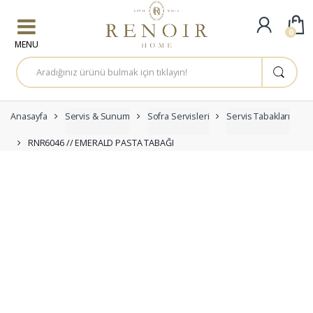
Skip to navigation
Skip to content
0
A
r
a
m
a
:
Anasayfa
Servis & Sunum
Sofra Servisleri
Servis Tabakları
RNR6046 // EMERALD PASTA TABAĞI