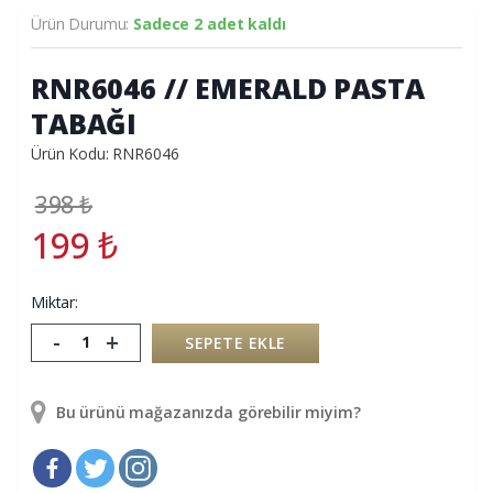
Ürün Durumu:
Sadece 2 adet kaldı
RNR6046 // EMERALD PASTA
TABAĞI
Ürün Kodu: RNR6046
398
₺
199
₺
Miktar:
-
+
SEPETE EKLE
Bu ürünü mağazanızda görebilir miyim?