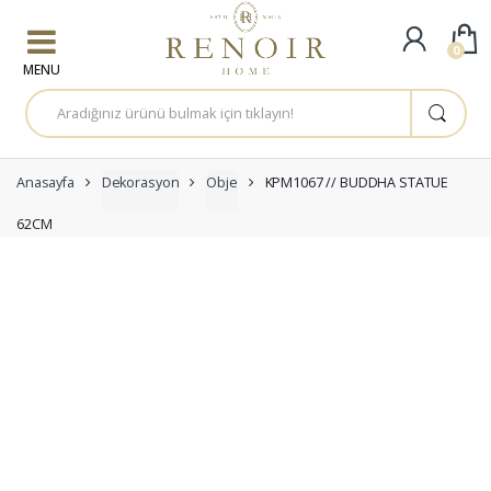
Skip to navigation
Skip to content
0
A
r
a
m
a
:
Anasayfa
Dekorasyon
Obje
KPM1067 // BUDDHA STATUE
62CM