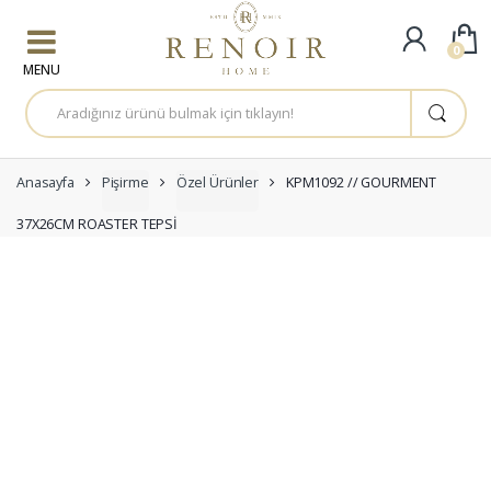
Skip to navigation
Skip to content
0
A
r
a
m
a
:
Anasayfa
Pişirme
Özel Ürünler
KPM1092 // GOURMENT
37X26CM ROASTER TEPSİ