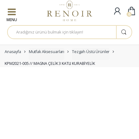
Skip to navigation
Skip to content
0
A
r
a
m
a
:
Anasayfa
Mutfak Aksesuarları
Tezgah Üstü Ürünler
KPM2021-005 // MAGNA ÇELİK 3 KATLI KURABİYELİK