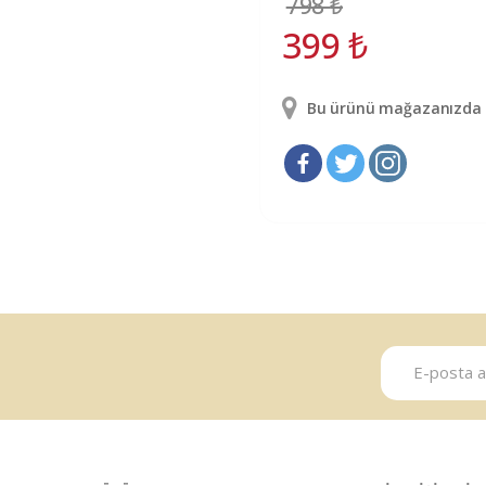
798
₺
399
₺
Bu ürünü mağazanızda g