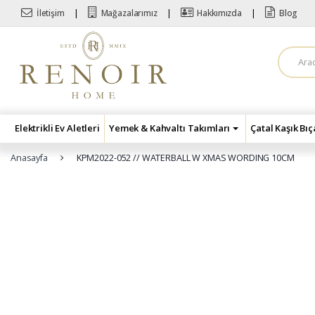
Skip to navigation
Skip to content
İletişim
Mağazalarımız
Hakkımızda
Blog
A
r
a
m
a
:
Elektrikli Ev Aletleri
Yemek & Kahvaltı Takımları
Çatal Kaşık Bı
Anasayfa
KPM2022-052 // WATERBALL W XMAS WORDING 10CM