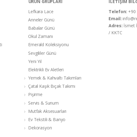
ÜRÜN GRUPLARI
İLETİŞİM BİL
Lefkara Lace
Telefon:
+90 
Email:
info@r
Anneler Günü
Adres:
İsmet 
Babalar Günü
/ KKTC
Okul Zamanı
ti
Emerald Koleksiyonu
Sevgililer Günü
Yeni Yıl
Elektrikli Ev Aletleri
Yemek & Kahvaltı Takımları
Çatal Kaşık Bıçak Takımı
Pişirme
Servis & Sunum
Mutfak Aksesuarları
Ev Tekstili & Banyo
Dekorasyon