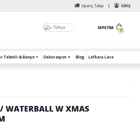
Sipariş Takip
GİRİŞ
Türkçe
SEPETIM
0
Ev Tekstili & Banyo
Dekorasyon
Blog
Lefkara Lace
// WATERBALL W XMAS
CM