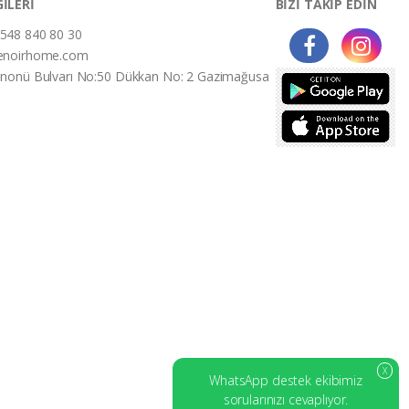
GİLERİ
BİZİ TAKİP EDİN
548 840 80 30
enoirhome.com
İnonü Bulvarı No:50 Dükkan No: 2 Gazimağusa
X
WhatsApp destek ekibimiz
sorularınızı cevaplıyor.