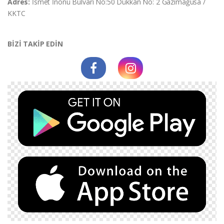
Adres:
İsmet İnonü Bulvarı No:50 Dükkan No: 2 Gazimağusa /
KKTC
BİZİ TAKİP EDİN