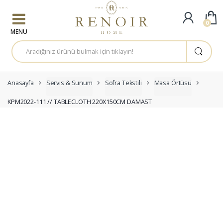
Skip to navigation
Skip to content
0
A
r
a
m
a
:
Anasayfa
Servis & Sunum
Sofra Tekstili
Masa Örtüsü
KPM2022-111 // TABLECLOTH 220X150CM DAMAST