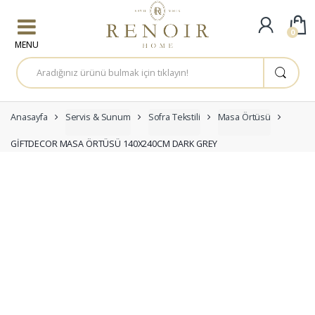
Skip to navigation
Skip to content
0
A
r
a
m
a
:
Anasayfa
Servis & Sunum
Sofra Tekstili
Masa Örtüsü
GİFTDECOR MASA ÖRTÜSÜ 140X240CM DARK GREY