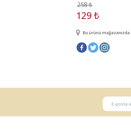
258
₺
129
₺
Bu ürünü mağazanızda g