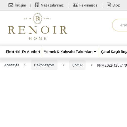
Skip to navigation
Skip to content
İletişim
Mağazalarımız
Hakkımızda
Blog
A
r
a
m
a
:
Elektrikli Ev Aletleri
Yemek & Kahvaltı Takımları
Çatal Kaşık Bı
Anasayfa
Dekorasyon
Çocuk
KPM2022-120 // 