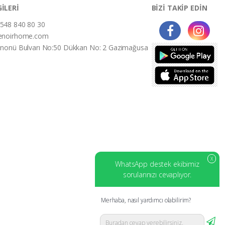
GİLERİ
BİZİ TAKİP EDİN
548 840 80 30
enoirhome.com
İnonü Bulvarı No:50 Dükkan No: 2 Gazimağusa
X
WhatsApp destek ekibimiz
sorularınızı cevaplıyor.
Merhaba, nasıl yardımcı olabilirim?