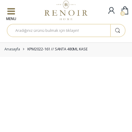
Skip to navigation
Skip to content
0
A
r
a
m
a
:
Anasayfa
KPM2022-161 // SANTA 480ML KASE