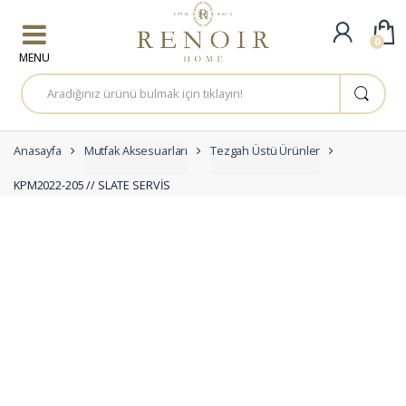
Skip to navigation
Skip to content
0
A
r
a
m
a
:
Anasayfa
Mutfak Aksesuarları
Tezgah Üstü Ürünler
KPM2022-205 // SLATE SERVİS