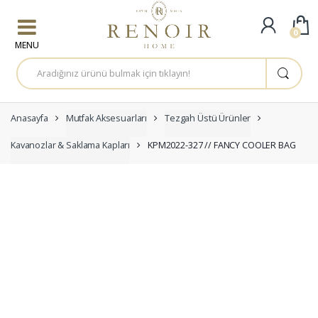
Skip to navigation
Skip to content
0
A
r
a
m
a
:
Anasayfa
Mutfak Aksesuarları
Tezgah Üstü Ürünler
Kavanozlar & Saklama Kapları
KPM2022-327 // FANCY COOLER BAG