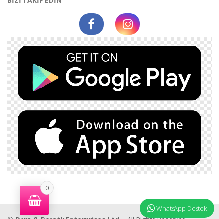
BİZİ TAKİP EDİN
0
WhatsApp Destek