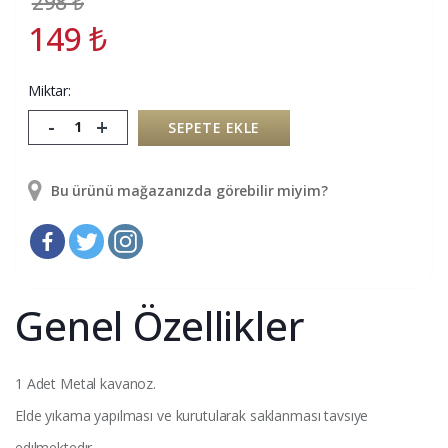
298
₺
149
₺
Miktar:
-
+
SEPETE EKLE
Bu ürünü mağazanızda görebilir miyim?
Genel Özellikler
1 Adet Metal kavanoz.
Elde yıkama yapılması ve kurutularak saklanması tavsıye
edılmektedır