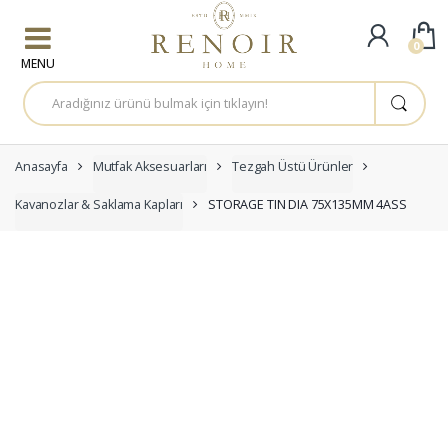
Skip to navigation
Skip to content
0
A
r
a
m
a
:
Anasayfa
Mutfak Aksesuarları
Tezgah Üstü Ürünler
Kavanozlar & Saklama Kapları
STORAGE TIN DIA 75X135MM 4ASS