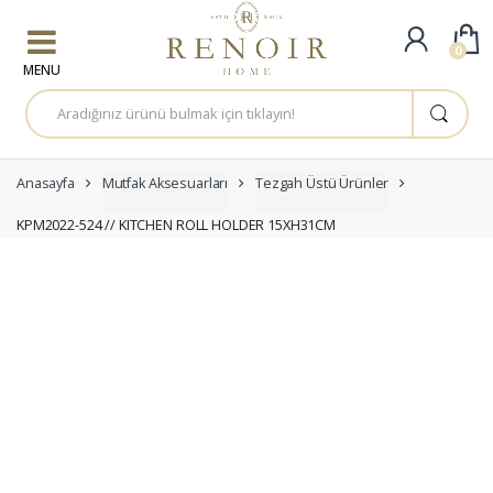
Skip to navigation
Skip to content
0
A
r
a
m
a
:
Anasayfa
Mutfak Aksesuarları
Tezgah Üstü Ürünler
KPM2022-524 // KITCHEN ROLL HOLDER 15XH31CM