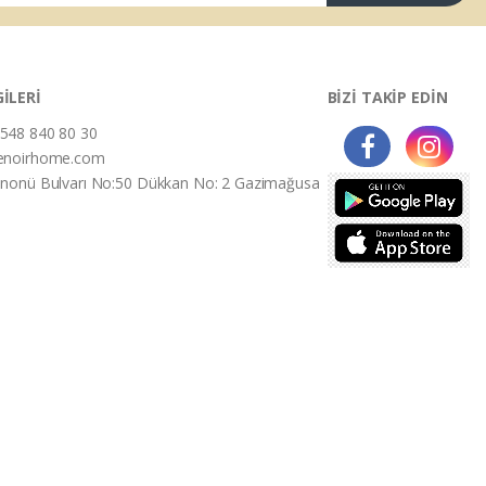
GİLERİ
BİZİ TAKİP EDİN
548 840 80 30
enoirhome.com
İnonü Bulvarı No:50 Dükkan No: 2 Gazimağusa