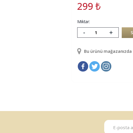
299
₺
Miktar:
-
+
Bu ürünü mağazanızda g