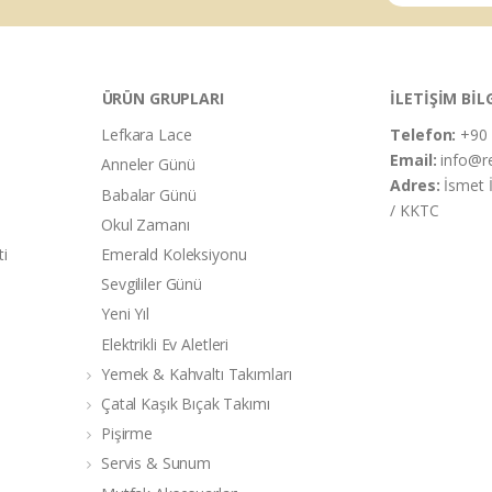
ÜRÜN GRUPLARI
İLETİŞİM BİL
Lefkara Lace
Telefon:
+90 
Email:
info@r
Anneler Günü
Adres:
İsmet 
Babalar Günü
/ KKTC
Okul Zamanı
ti
Emerald Koleksiyonu
Sevgililer Günü
Yeni Yıl
Elektrikli Ev Aletleri
Yemek & Kahvaltı Takımları
Çatal Kaşık Bıçak Takımı
Pişirme
Servis & Sunum