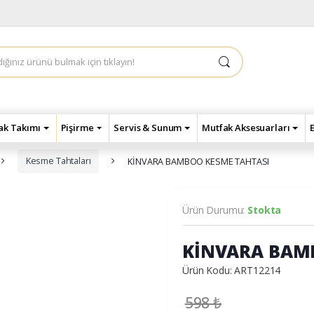
çak Takımı
Pişirme
Servis & Sunum
Mutfak Aksesuarları
Kesme Tahtaları
KİNVARA BAMBOO KESME TAHTASI
Ürün Durumu:
Stokta
KİNVARA BAM
Ürün Kodu: ART12214
598
₺