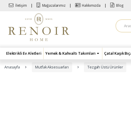
Skip to navigation
Skip to content
İletişim
Mağazalarımız
Hakkımızda
Blog
A
r
a
m
a
:
Elektrikli Ev Aletleri
Yemek & Kahvaltı Takımları
Çatal Kaşık Bı
Anasayfa
Mutfak Aksesuarları
Tezgah Üstü Ürünler