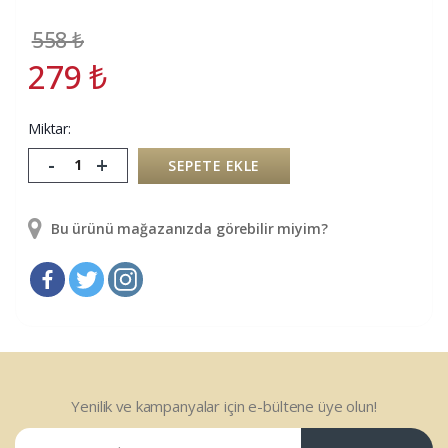
558
₺
279
₺
Miktar:
-
+
SEPETE EKLE
Bu ürünü mağazanızda görebilir miyim?
Yenilik ve kampanyalar için e-bültene üye olun!