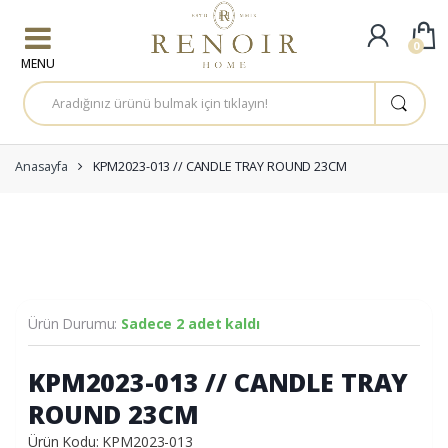
Skip to navigation
Skip to content
0
A
r
a
m
a
:
Anasayfa
KPM2023-013 // CANDLE TRAY ROUND 23CM
Ürün Durumu:
Sadece 2 adet kaldı
KPM2023-013 // CANDLE TRAY
ROUND 23CM
Ürün Kodu: KPM2023-013