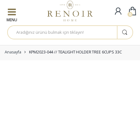
Skip to navigation
Skip to content
0
A
r
a
m
a
:
Anasayfa
KPM2023-044 // TEALIGHT HOLDER TREE 6CUPS 33C