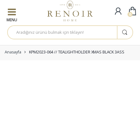
Skip to navigation
Skip to content
0
A
r
a
m
a
:
Anasayfa
KPM2023-064 // TEALIGHTHOLDER XMAS BLACK 3ASS