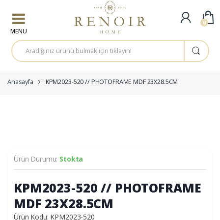
Skip to navigation
Skip to content
0
A
r
a
m
a
:
Anasayfa
KPM2023-520 // PHOTOFRAME MDF 23X28.5CM
Ürün Durumu:
Stokta
KPM2023-520 // PHOTOFRAME
MDF 23X28.5CM
Ürün Kodu: KPM2023-520