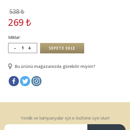
538
₺
269
₺
Miktar:
-
+
SEPETE EKLE
Bu ürünü mağazanızda görebilir miyim?
Yenilik ve kampanyalar için e-bültene üye olun!