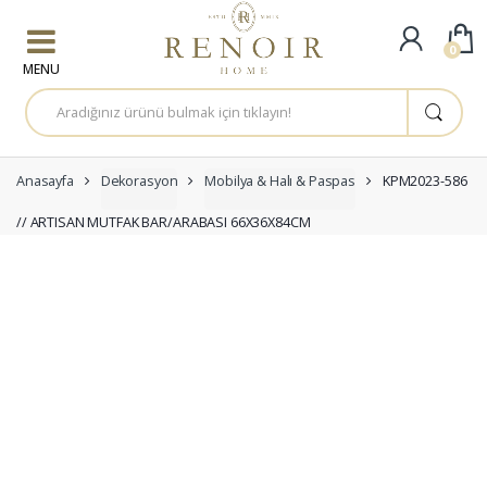
Skip to navigation
Skip to content
0
A
r
a
m
a
:
Anasayfa
Dekorasyon
Mobilya & Halı & Paspas
KPM2023-586
// ARTISAN MUTFAK BAR/ARABASI 66X36X84CM