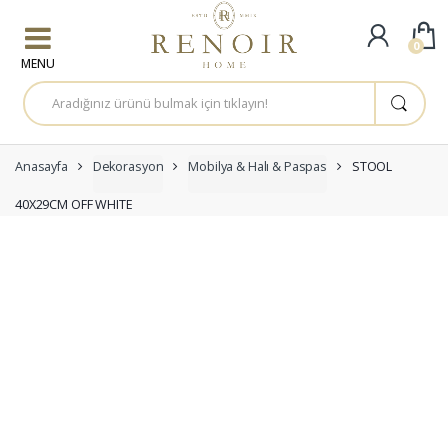
Skip to navigation
Skip to content
0
A
r
a
m
a
:
Anasayfa
Dekorasyon
Mobilya & Halı & Paspas
STOOL
40X29CM OFF WHITE