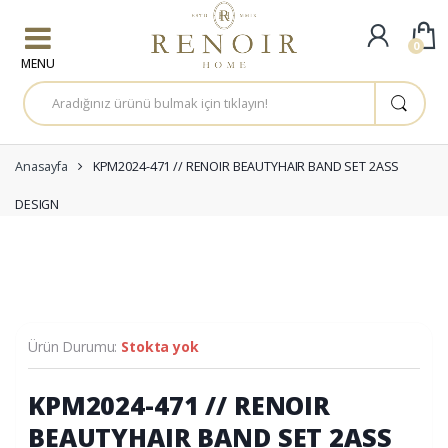
Skip to navigation
Skip to content
0
A
r
a
m
a
:
Anasayfa
KPM2024-471 // RENOIR BEAUTYHAIR BAND SET 2ASS
DESIGN
Ürün Durumu:
Stokta yok
KPM2024-471 // RENOIR
BEAUTYHAIR BAND SET 2ASS